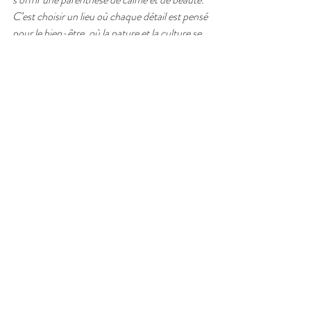
C’est choisir un lieu où chaque détail est pensé 
pour le bien-être, où la nature et la culture se 
rencontrent harmonieusement. Je vous invite 
à vivre cette expérience unique, à la fois simple 
et riche, pour repartir avec des souvenirs plein 
le cœur.
Posts récents
Voir tout